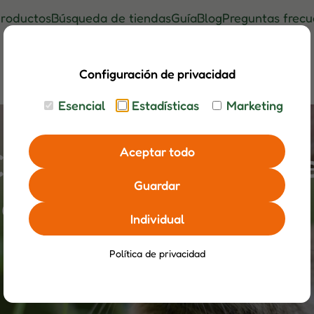
roductos
Búsqueda de tiendas
Guía
Blog
Preguntas frecu
Configuración de privacidad
Esencial
Estadísticas
Marketing
Aceptar todo
HIPSI 2025: Todo nue
Guardar
dos
Individual
Política de privacidad